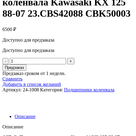
коленвала Kawasaki KX 125
88-07 23.CBS42088 CBK50003
6500
₽
Доступно для предзаказа
Доступно для предзаказа
Количество
товара
Предзаказ
AllBalls
Предзаказ сроком от 1 недели.
Подшипники
Сравнить
коленвала
Добавить в список желаний
Kawasaki
Артикул:
24-1008
Категория:
Подшипники коленвала
KX
125
88-
07
23.CBS42088
Описание
CBK50003
Описание