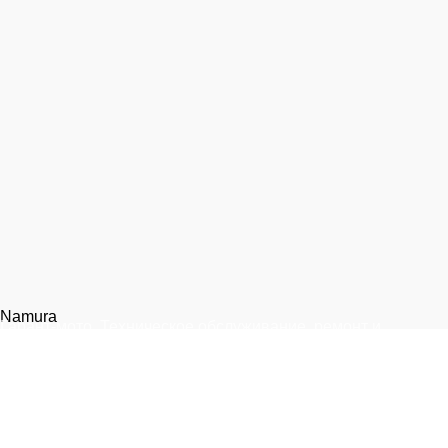
Namura
Гарант-мото. Техническое обслуживание, ремонт и
запчасти для мототехники.
Москва, 1-я улица Измайловского Зверинца, 8