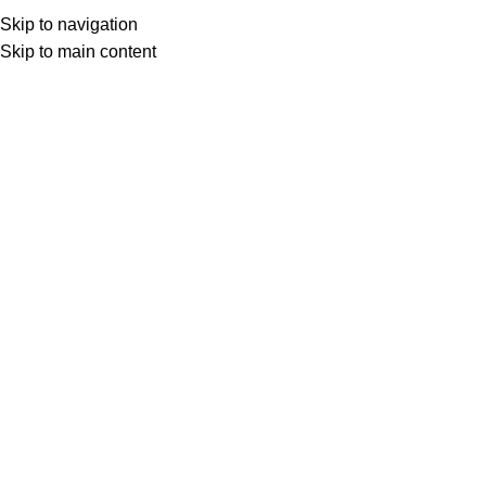
Skip to navigation
Skip to main content
Товар с кнопкой ПРЕДЗАКАЗ. Стоимость и наличие уточняются у поставщика
после оформления заказа. Мы свяжемся с вами по телефону или в
мессенджере в ближайшее время, чтобы подтвердить заказ.
МОТОСЕРВИС
ЗАПЧАСТИ
VK
T
G
MAX
+7(999)805-75-85