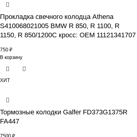
Прокладка свечного колодца Athena
S410068021005 BMW R 850, R 1100, R
1150, R 850/1200C кросс: OEM 11121341707
750
₽
В корзину
ХИТ
Тормозные колодки Galfer FD373G1375R
FA447
7500
₽