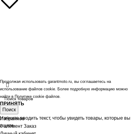
Контакты
Наши бренды
Политика конфиденциальности
Оферта
© GARANT.MOTO 2026.
Все права защищены.
Продолжая использовать garantmoto.ru, вы соглашаетесь на
использование файлов cookie. Более подробную информацию можно
найти в
Политике cookie файлов
.
ПРИНЯТЬ
Поиск
Магазин
Начните вводить текст, чтобы увидеть товары, которые вы
Избранное
ищете.
0
элемент
Заказ
Личный кабинет