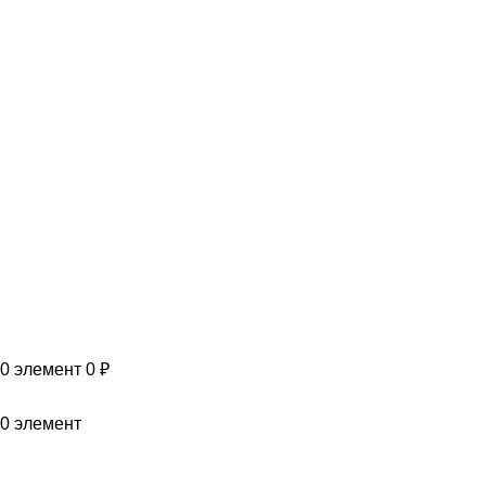
VK
T
G
MAX
+7(999)805-75-85
0
элемент
0
₽
0
элемент