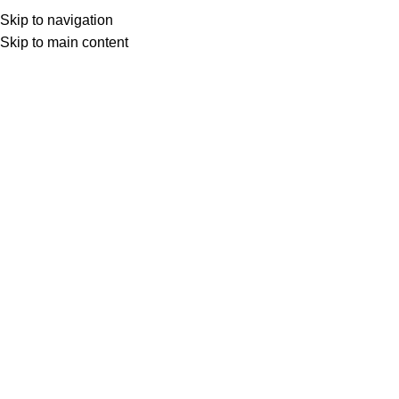
Skip to navigation
Skip to main content
Товар с кнопкой ПРЕДЗАКАЗ. Стоимость и наличие уточняются у поставщика 
МОТОСЕРВИС
ЗАПЧАСТИ
VK
T
G
MAX
+7(999)805-75-85