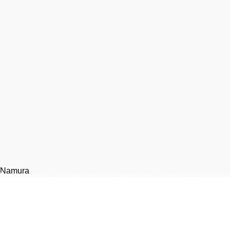
Namura
Гарант-мото. Техническое обслуживание, ремонт и запчасти
Москва, 1-я улица Измайловского Зверинца, 8