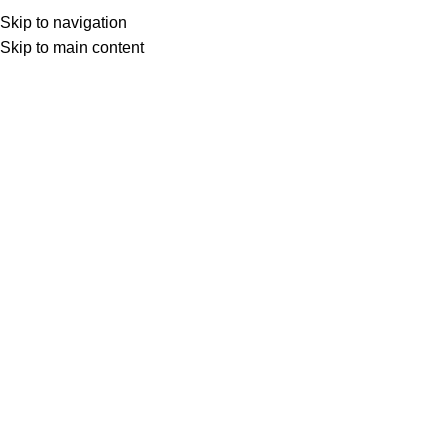
Skip to navigation
Skip to main content
Товар с кнопкой ПРЕДЗАКАЗ. Стоимость и наличие уточняются у поставщика 
МОТОСЕРВИС
ЗАПЧАСТИ
VK
T
G
MAX
+7(999)805-75-85
VK