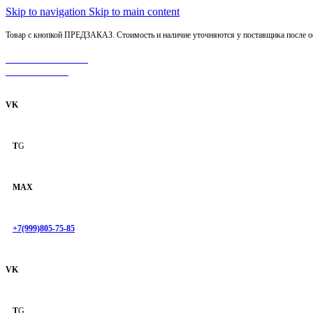
Skip to navigation
Skip to main content
Товар с кнопкой ПРЕДЗАКАЗ. Стоимость и наличие уточняются у поставщика после оф
МОТОСЕРВИС
ЗАПЧАСТИ
VK
T
G
MAX
+7(999)805-75-85
VK
T
G