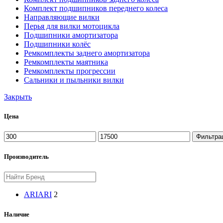
Комплект подшипников переднего колеса
Направляющие вилки
Перья для вилки мотоцикла
Подшипники амортизатора
Подшипники колёс
Ремкомплекты заднего амортизатора
Ремкомплекты маятника
Ремкомплекты прогрессии
Сальники и пыльники вилки
Закрыть
Цена
Минимальная
Максимальная
Фильтра
цена
цена
Производитель
ARI
ARI
2
Наличие