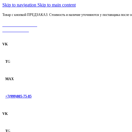
Skip to navigation
Skip to main content
Товар с кнопкой ПРЕДЗАКАЗ. Стоимость и наличие уточняются у поставщика после оф
МОТОСЕРВИС
ЗАПЧАСТИ
VK
T
G
MAX
+7(999)805-75-85
VK
T
G